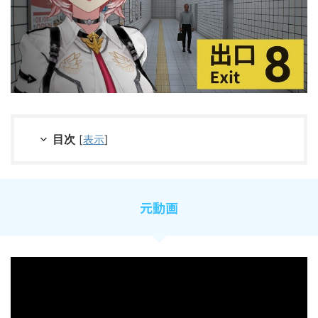
目次
[
表示
]
元動画