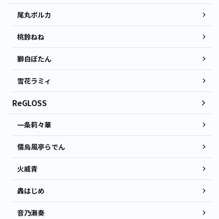
尾丸ポルカ
桃鈴ねね
獅白ぼたん
雪花ラミィ
ReGLOSS
一条莉々華
儒烏風亭らでん
火威青
轟はじめ
音乃瀬奏