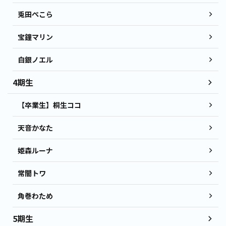
兎田ぺこら
宝鐘マリン
白銀ノエル
4期生
【卒業生】桐生ココ
天音かなた
姫森ルーナ
常闇トワ
角巻わため
5期生