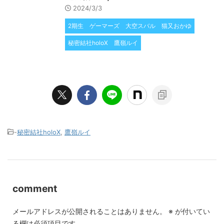
2024/3/3
2期生
ゲーマーズ
大空スバル
猫又おかゆ
秘密結社holoX
鷹嶺ルイ
-
秘密結社holoX
,
鷹嶺ルイ
comment
メールアドレスが公開されることはありません。
※
が付いてい
る欄は必須項目です