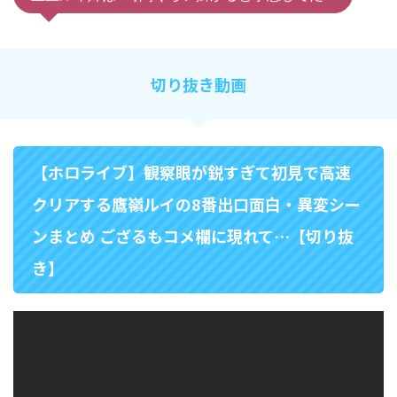
切り抜き動画
【ホロライブ】観察眼が鋭すぎて初見で高速
クリアする鷹嶺ルイの8番出口面白・異変シー
ンまとめ ござるもコメ欄に現れて…【切り抜
き】