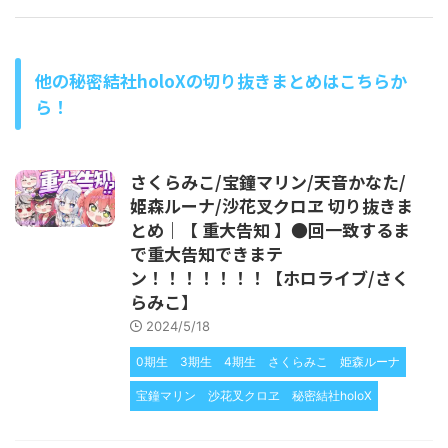
他の秘密結社holoXの切り抜きまとめはこちらか
ら！
さくらみこ/宝鐘マリン/天音かなた/
姫森ルーナ/沙花叉クロヱ 切り抜きま
とめ｜【 重大告知 】●回一致するま
で重大告知できまテ
ン！！！！！！！【ホロライブ/さく
らみこ】
2024/5/18
0期生
3期生
4期生
さくらみこ
姫森ルーナ
宝鐘マリン
沙花叉クロヱ
秘密結社holoX