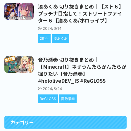
湊あくあ 切り抜きまとめ｜【スト６】
プラチナ目指して！ストリートファイ
ター６【湊あくあ/ホロライブ】
2024/6/14
2期生
湊あくあ
音乃瀬奏 切り抜きまとめ｜
【Minecraft】ネザうんたらかんたらが
掘りたい【音乃瀬奏】
#hololiveDEV_IS #ReGLOSS
2024/5/24
ReGLOSS
音乃瀬奏
カテゴリー