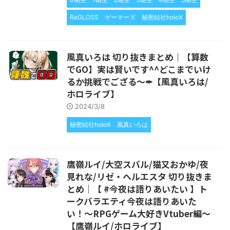
ReGLOSS
ゲーマーズ
秘密結社holoX
風真いろは 切り抜きまとめ｜【算数
でGO】実は賢いです^^どこまでいけ
るか挑戦でござる～✒【風真いろは/
ホロライブ】
2024/3/8
秘密結社holoX
風真いろは
鷹嶺ルイ/大空スバル/猫又おかゆ/夜
見れな/リゼ・ヘルエスタ 切り抜きま
とめ｜【 #今夜は語りあいたい 】ト
ークバラエティ今夜は語りあいた
い！～RPGゲーム大好きVtuber編～
【鷹嶺ルイ/ホロライブ】