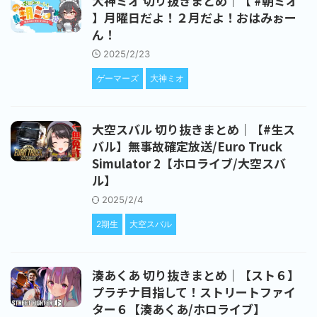
大神ミオ 切り抜きまとめ｜【 #朝ミオ
】月曜日だよ！２月だよ！おはみぉー
ん！
2025/2/23
ゲーマーズ
大神ミオ
大空スバル 切り抜きまとめ｜【#生ス
バル】無事故確定放送/Euro Truck
Simulator 2【ホロライブ/大空スバ
ル】
2025/2/4
2期生
大空スバル
湊あくあ 切り抜きまとめ｜【スト６】
プラチナ目指して！ストリートファイ
ター６【湊あくあ/ホロライブ】