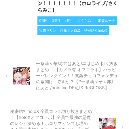
ン！！！！！！！【ホロライブ/さく
らみこ】
0期生
3期生
4期生
さくらみこ
姫森ルーナ
宝鐘マリン
沙花叉クロヱ
秘密結社holoX
一条莉々華/赤井はあと/轟はじめ 切り抜き
まとめ｜ 【カメラ有 オフコラボ】ハッピ
ーバレンタイン！！闇鍋チョコフォンデュ
の幕開け…ですか？【#一条莉々華 #赤井
はあと /hololive DEV_IS ReGLOSS】
秘密結社holoX 全員コラボ切り抜きまとめ
｜【holoXオフコラボ】全員で最強の悪魔
のレシピ決める！ホロサマビンゴも埋め