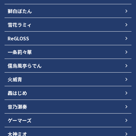
獅白ぼたん
雪花ラミィ
ReGLOSS
一条莉々華
儒烏風亭らでん
火威青
轟はじめ
音乃瀬奏
ゲーマーズ
大神ミオ