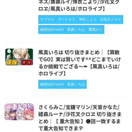
ネス/鷹嶺ルイ/博衣こより/沙花叉ク
ロヱ/風真いろは/ホロライブ】
ラプラス・ダークネス
博衣こより
沙花叉クロヱ
秘密結社holoX
風真いろは
鷹嶺ルイ
風真いろは 切り抜きまとめ｜【算数
でGO】実は賢いです^^どこまでいけ
るか挑戦でござる～✒【風真いろは/
ホロライブ】
秘密結社holoX
風真いろは
さくらみこ/宝鐘マリン/天音かなた/
姫森ルーナ/沙花叉クロヱ 切り抜きま
とめ｜【 重大告知 】●回一致するま
で重大告知できまテ