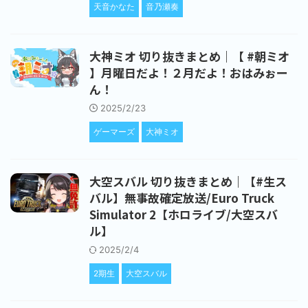
天音かなた
音乃瀬奏
大神ミオ 切り抜きまとめ｜【 #朝ミオ
】月曜日だよ！２月だよ！おはみぉー
ん！
2025/2/23
ゲーマーズ
大神ミオ
大空スバル 切り抜きまとめ｜【#生ス
バル】無事故確定放送/Euro Truck
Simulator 2【ホロライブ/大空スバ
ル】
2025/2/4
2期生
大空スバル