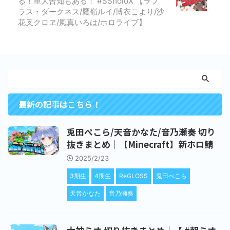
る！重大告知もある！ #SSholoX 【ラプ
ラス・ダークネス/鷹嶺ルイ/博衣こより/沙
花叉クロヱ/風真いろは/ホロライブ】
最新の記事はこちら！
兎田ぺこら/天音かなた/音乃瀬奏 切り
抜きまとめ｜【Minecraft】新ホロ鯖
2025/2/23
3期生
4期生
ReGLOSS
兎田ぺこら
天音かなた
音乃瀬奏