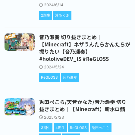
2024/6/14
2期生
湊あくあ
音乃瀬奏 切り抜きまとめ｜
【Minecraft】ネザうんたらかんたらが
掘りたい【音乃瀬奏】
#hololiveDEV_IS #ReGLOSS
2024/5/24
ReGLOSS
音乃瀬奏
兎田ぺこら/天音かなた/音乃瀬奏 切り
抜きまとめ｜【Minecraft】新ホロ鯖
2025/2/23
3期生
4期生
ReGLOSS
兎田ぺこら