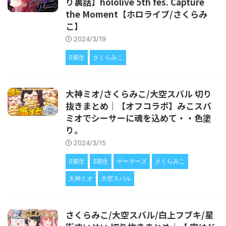
り裏話】hololive 5th fes. Capture
the Moment【ホロライブ/さくらみ
こ】
2024/3/19
0期生
さくらみこ
大神ミオ/さくらみこ/大空スバル 切り
抜きまとめ｜【オフコラボ】みこスバ
ミオでシーサーに魂を込めて・・色塗
り。
2024/3/15
0期生
2期生
ゲーマーズ
さくらみこ
大神ミオ
大空スバル
さくらみこ/大空スバル/白上フブキ/星