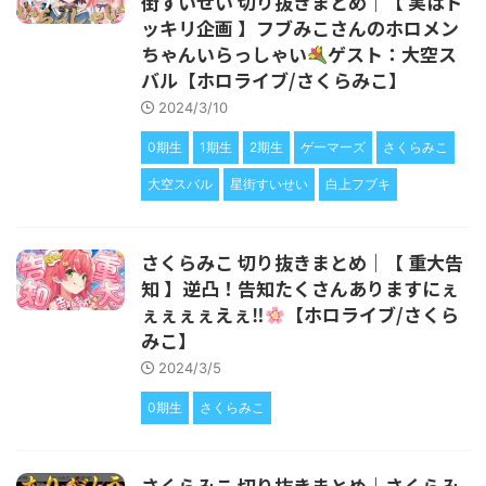
街すいせい 切り抜きまとめ｜【 実はド
ッキリ企画 】フブみこさんのホロメン
ちゃんいらっしゃい
ゲスト：大空ス
バル【ホロライブ/さくらみこ】
2024/3/10
0期生
1期生
2期生
ゲーマーズ
さくらみこ
大空スバル
星街すいせい
白上フブキ
さくらみこ 切り抜きまとめ｜【 重大告
知 】逆凸！告知たくさんありますにぇ
ぇぇぇぇえぇ‼
【ホロライブ/さくら
みこ】
2024/3/5
0期生
さくらみこ
さくらみこ 切り抜きまとめ｜さくらみ