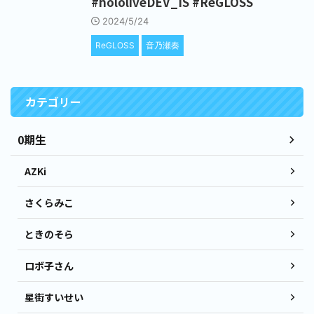
#hololiveDEV_IS #ReGLOSS
2024/5/24
ReGLOSS
音乃瀬奏
カテゴリー
0期生
AZKi
さくらみこ
ときのそら
ロボ子さん
星街すいせい