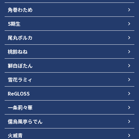
角巻わため
5期生
尾丸ポルカ
桃鈴ねね
獅白ぼたん
雪花ラミィ
ReGLOSS
一条莉々華
儒烏風亭らでん
火威青