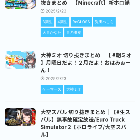
抜きまとめ｜【Minecraft】新ホロ鯖
2025/2/23
3期生
4期生
ReGLOSS
兎田ぺこら
天音かなた
音乃瀬奏
大神ミオ 切り抜きまとめ｜【 #朝ミオ
】月曜日だよ！２月だよ！おはみぉー
ん！
2025/2/23
ゲーマーズ
大神ミオ
大空スバル 切り抜きまとめ｜【#生ス
バル】無事故確定放送/Euro Truck
Simulator 2【ホロライブ/大空スバ
ル】