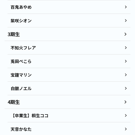
百鬼あやめ
紫咲シオン
3期生
不知火フレア
兎田ぺこら
宝鐘マリン
白銀ノエル
4期生
【卒業生】桐生ココ
天音かなた