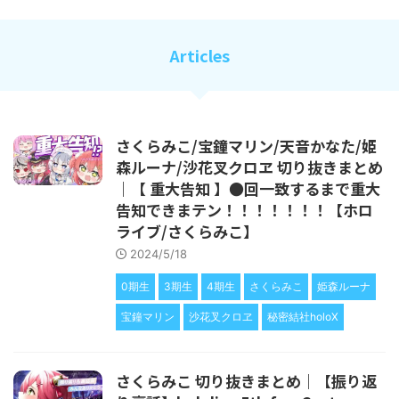
Articles
さくらみこ/宝鐘マリン/天音かなた/姫
森ルーナ/沙花叉クロヱ 切り抜きまとめ
｜【 重大告知 】●回一致するまで重大
告知できまテン！！！！！！！【ホロ
ライブ/さくらみこ】
2024/5/18
0期生
3期生
4期生
さくらみこ
姫森ルーナ
宝鐘マリン
沙花叉クロヱ
秘密結社holoX
さくらみこ 切り抜きまとめ｜【振り返