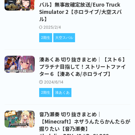
バル】無事故確定放送/Euro Truck
Simulator 2【ホロライブ/大空スバ
ル】
2025/2/4
2期生
大空スバル
湊あくあ 切り抜きまとめ｜【スト６】
プラチナ目指して！ストリートファイ
ター６【湊あくあ/ホロライブ】
2024/6/14
2期生
湊あくあ
音乃瀬奏 切り抜きまとめ｜
【Minecraft】ネザうんたらかんたらが
掘りたい【音乃瀬奏】