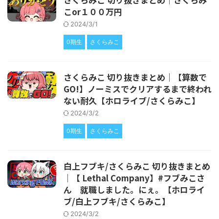
こor１００万円
2024/3/1
0期生
さくらみこ
さくらみこ 切り抜きまとめ｜【算数で
GO!】ノーミスでクリアするまで終われ
ない耐久【ホロライブ/さくらみこ】
2024/3/2
0期生
さくらみこ
白上フブキ/さくらみこ 切り抜きまとめ
｜【 Lethal Company】#フブみこさ
ん 就職しました。にぇ。【ホロライ
ブ/白上フブキ/さくらみこ】
2024/3/2