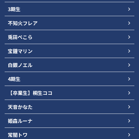
3期生
不知火フレア
兎田ぺこら
宝鐘マリン
白銀ノエル
4期生
【卒業生】桐生ココ
天音かなた
姫森ルーナ
常闇トワ