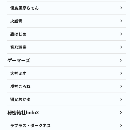
儒烏風亭らでん
火威青
轟はじめ
音乃瀬奏
ゲーマーズ
大神ミオ
戌神ころね
猫又おかゆ
秘密結社holoX
ラプラス・ダークネス