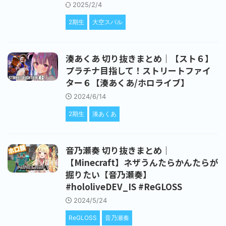
2025/2/4
2期生
大空スバル
湊あくあ 切り抜きまとめ｜【スト６】
プラチナ目指して！ストリートファイ
ター６【湊あくあ/ホロライブ】
2024/6/14
2期生
湊あくあ
音乃瀬奏 切り抜きまとめ｜
【Minecraft】ネザうんたらかんたらが
掘りたい【音乃瀬奏】
#hololiveDEV_IS #ReGLOSS
2024/5/24
ReGLOSS
音乃瀬奏