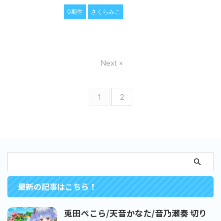
0期生
さくらみこ
Next »
1
2
最新の記事はこちら！
兎田ぺこら/天音かなた/音乃瀬奏 切り