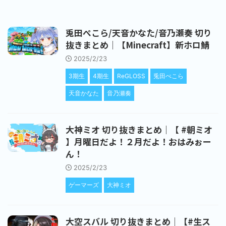
兎田ぺこら/天音かなた/音乃瀬奏 切り
抜きまとめ｜【Minecraft】新ホロ鯖
2025/2/23
3期生
4期生
ReGLOSS
兎田ぺこら
天音かなた
音乃瀬奏
大神ミオ 切り抜きまとめ｜【 #朝ミオ
】月曜日だよ！２月だよ！おはみぉー
ん！
2025/2/23
ゲーマーズ
大神ミオ
大空スバル 切り抜きまとめ｜【#生ス