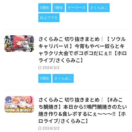
0期生
1期生
ゲーマーズ
さくらみこ
白上フブキ
さくらみこ 切り抜きまとめ｜【 ソウル
キャリバーⅥ 】今宵もやべー奴らとキ
ャラクリ大会でボコボコだにぇ‼【ホロ
ライブ/さくらみこ】
2024/3/2
0期生
さくらみこ
さくらみこ 切り抜きまとめ｜【#みこ
ち鯛焼き】本日から‼鳴門鯛焼きのたい
焼き作り&食レポするにぇ～～～‼【ホ
ロライブ/さくらみこ】
2024/3/2