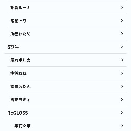
姫森ルーナ
常闇トワ
角巻わため
5期生
尾丸ポルカ
桃鈴ねね
獅白ぼたん
雪花ラミィ
ReGLOSS
一条莉々華