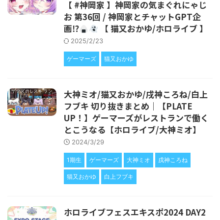
【 #神岡家​ 】神岡家の気まぐれにゃじ
お 第36回 / 神岡家とチャットGPT企
画⁉
【 猫又おかゆ/ホロライブ 】
2025/2/23
ゲーマーズ
猫又おかゆ
大神ミオ/猫又おかゆ/戌神ころね/白上
フブキ 切り抜きまとめ｜【PLATE
UP！】ゲーマーズがレストランで働く
とこうなる【ホロライブ/大神ミオ】
2024/3/29
1期生
ゲーマーズ
大神ミオ
戌神ころね
猫又おかゆ
白上フブキ
ホロライブフェスエキスポ2024 DAY2