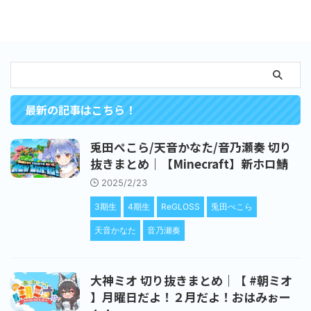
最新の記事はこちら！
兎田ぺこら/天音かなた/音乃瀬奏 切り
抜きまとめ｜【Minecraft】新ホロ鯖
2025/2/23
3期生
4期生
ReGLOSS
兎田ぺこら
天音かなた
音乃瀬奏
大神ミオ 切り抜きまとめ｜【 #朝ミオ
】月曜日だよ！２月だよ！おはみぉー