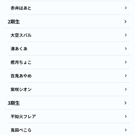
赤井はあと
2期生
大空スバル
湊あくあ
癒月ちょこ
百鬼あやめ
紫咲シオン
3期生
不知火フレア
兎田ぺこら