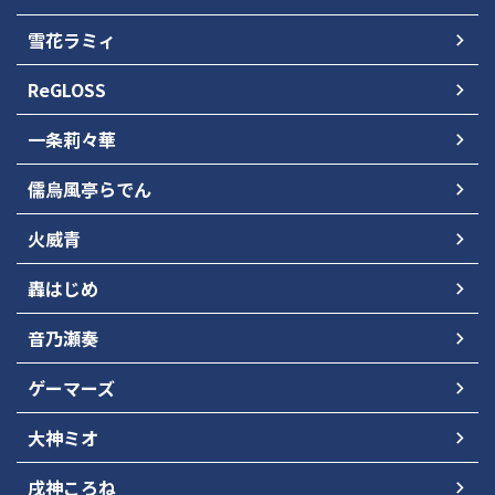
雪花ラミィ
ReGLOSS
一条莉々華
儒烏風亭らでん
火威青
轟はじめ
音乃瀬奏
ゲーマーズ
大神ミオ
戌神ころね