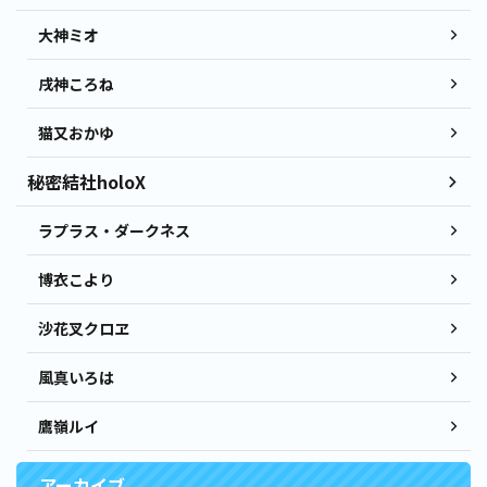
大神ミオ
戌神ころね
猫又おかゆ
秘密結社holoX
ラプラス・ダークネス
博衣こより
沙花叉クロヱ
風真いろは
鷹嶺ルイ
アーカイブ