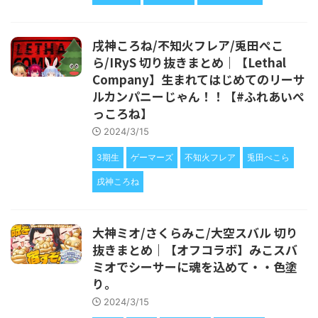
戌神ころね/不知火フレア/兎田ぺこ
ら/IRyS 切り抜きまとめ｜【Lethal
Company】生まれてはじめてのリーサ
ルカンパニーじゃん！！【#ふれあいぺ
っころね】
2024/3/15
3期生
ゲーマーズ
不知火フレア
兎田ぺこら
戌神ころね
大神ミオ/さくらみこ/大空スバル 切り
抜きまとめ｜【オフコラボ】みこスバ
ミオでシーサーに魂を込めて・・色塗
り。
2024/3/15