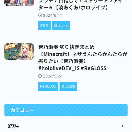
プラチナ目指して！ストリートファイ
ター６【湊あくあ/ホロライブ】
2024/6/14
2期生
湊あくあ
音乃瀬奏 切り抜きまとめ｜
【Minecraft】ネザうんたらかんたらが
掘りたい【音乃瀬奏】
#hololiveDEV_IS #ReGLOSS
2024/5/24
ReGLOSS
音乃瀬奏
カテゴリー
0期生