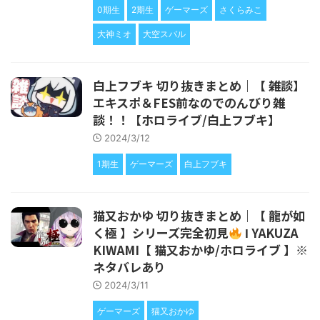
0期生
2期生
ゲーマーズ
さくらみこ
大神ミオ
大空スバル
白上フブキ 切り抜きまとめ｜【 雑談】
エキスポ＆FES前なのでのんびり雑
談！！【ホロライブ/白上フブキ】
2024/3/12
1期生
ゲーマーズ
白上フブキ
猫又おかゆ 切り抜きまとめ｜【 龍が如
く極 】シリーズ完全初見
Ι YAKUZA
KIWAMI【 猫又おかゆ/ホロライブ 】※
ネタバレあり
2024/3/11
ゲーマーズ
猫又おかゆ