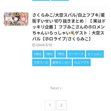
さくらみこ/大空スバル/白上フブキ/星
街すいせい 切り抜きまとめ｜【 実はド
ッキリ企画 】フブみこさんのホロメン
ちゃんいらっしゃい
ゲスト：大空ス
バル【ホロライブ/さくらみこ】
2024/3/10
0期生
1期生
2期生
ゲーマーズ
さくらみこ
大空スバル
星街すいせい
白上フブキ
Next »
1
2