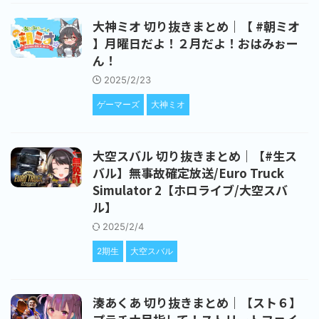
大神ミオ 切り抜きまとめ｜【 #朝ミオ
】月曜日だよ！２月だよ！おはみぉー
ん！
2025/2/23
ゲーマーズ
大神ミオ
大空スバル 切り抜きまとめ｜【#生ス
バル】無事故確定放送/Euro Truck
Simulator 2【ホロライブ/大空スバ
ル】
2025/2/4
2期生
大空スバル
湊あくあ 切り抜きまとめ｜【スト６】