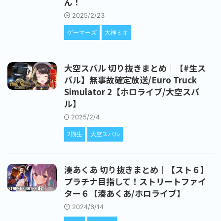
ん！
2025/2/23
ゲーマーズ
大神ミオ
大空スバル 切り抜きまとめ｜【#生ス
バル】無事故確定放送/Euro Truck
Simulator 2【ホロライブ/大空スバ
ル】
2025/2/4
2期生
大空スバル
湊あくあ 切り抜きまとめ｜【スト６】
プラチナ目指して！ストリートファイ
ター６【湊あくあ/ホロライブ】
2024/6/14