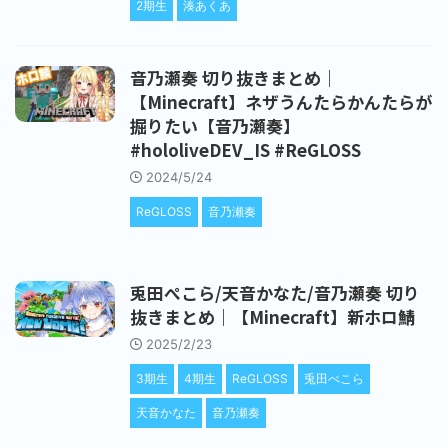
2期生
湊あくあ
音乃瀬奏 切り抜きまとめ｜
【Minecraft】ネザうんたらかんたらが
掘りたい【音乃瀬奏】
#hololiveDEV_IS #ReGLOSS
2024/5/24
ReGLOSS
音乃瀬奏
兎田ぺこら/天音かなた/音乃瀬奏 切り
抜きまとめ｜【Minecraft】新ホロ鯖
2025/2/23
3期生
4期生
ReGLOSS
兎田ぺこら
天音かなた
音乃瀬奏