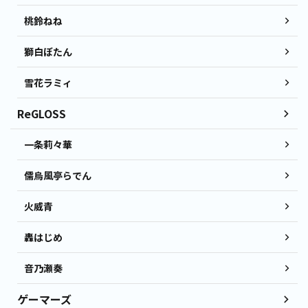
桃鈴ねね
獅白ぼたん
雪花ラミィ
ReGLOSS
一条莉々華
儒烏風亭らでん
火威青
轟はじめ
音乃瀬奏
ゲーマーズ