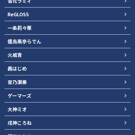
雪花ラミィ
ReGLOSS
一条莉々華
儒烏風亭らでん
火威青
轟はじめ
音乃瀬奏
ゲーマーズ
大神ミオ
戌神ころね