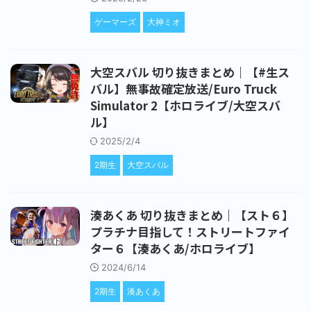
ゲーマーズ
大神ミオ
大空スバル 切り抜きまとめ｜【#生ス
バル】無事故確定放送/Euro Truck
Simulator 2【ホロライブ/大空スバ
ル】
2025/2/4
2期生
大空スバル
湊あくあ 切り抜きまとめ｜【スト６】
プラチナ目指して！ストリートファイ
ター６【湊あくあ/ホロライブ】
2024/6/14
2期生
湊あくあ