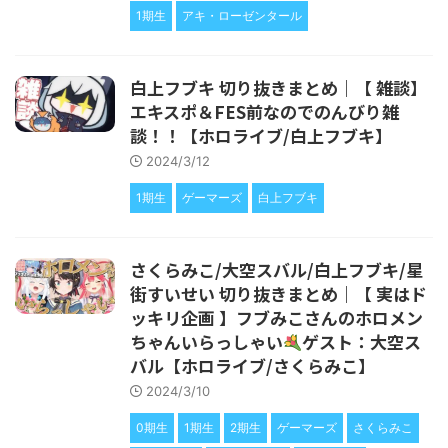
1期生
アキ・ローゼンタール
白上フブキ 切り抜きまとめ｜【 雑談】
エキスポ＆FES前なのでのんびり雑
談！！【ホロライブ/白上フブキ】
2024/3/12
1期生
ゲーマーズ
白上フブキ
さくらみこ/大空スバル/白上フブキ/星
街すいせい 切り抜きまとめ｜【 実はド
ッキリ企画 】フブみこさんのホロメン
ちゃんいらっしゃい
ゲスト：大空ス
バル【ホロライブ/さくらみこ】
2024/3/10
0期生
1期生
2期生
ゲーマーズ
さくらみこ