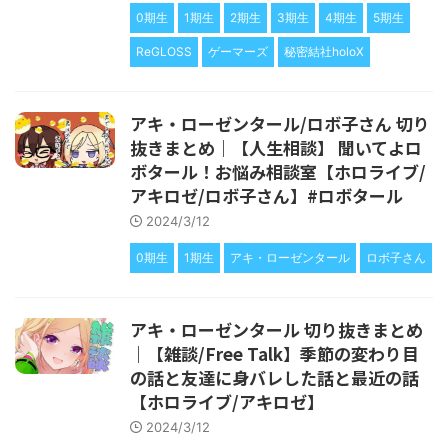
0期生
1期生
2期生
3期生
4期生
5期生
ReGLOSS
ゲーマーズ
秘密結社holoX
アキ・ローゼンタール/ロボ子さん 切り
抜きまとめ｜【人生相談】 聞いてよロ
ボタール！お悩み相談室【ホロライブ/
アキロゼ/ロボ子さん】#ロボタール
2024/3/12
0期生
1期生
アキ・ローゼンタール
ロボ子さん
アキ・ローゼンタール 切り抜きまとめ
｜【雑談/Free Talk】季節の変わり目
の話と友達に身バレした話と最近の話
【ホロライブ/アキロゼ】
2024/3/12