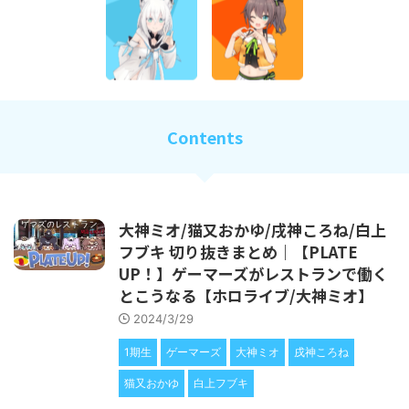
Contents
大神ミオ/猫又おかゆ/戌神ころね/白上
フブキ 切り抜きまとめ｜【PLATE
UP！】ゲーマーズがレストランで働く
とこうなる【ホロライブ/大神ミオ】
2024/3/29
1期生
ゲーマーズ
大神ミオ
戌神ころね
猫又おかゆ
白上フブキ