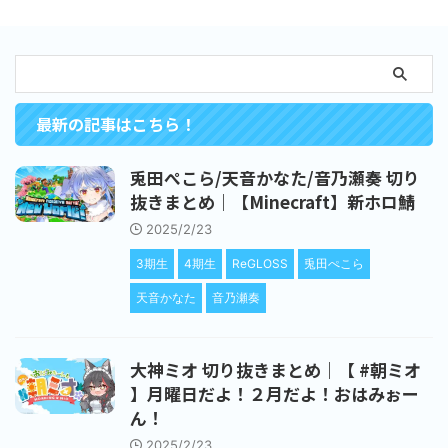
最新の記事はこちら！
兎田ぺこら/天音かなた/音乃瀬奏 切り
抜きまとめ｜【Minecraft】新ホロ鯖
2025/2/23
3期生
4期生
ReGLOSS
兎田ぺこら
天音かなた
音乃瀬奏
大神ミオ 切り抜きまとめ｜【 #朝ミオ
】月曜日だよ！２月だよ！おはみぉー
ん！
2025/2/23