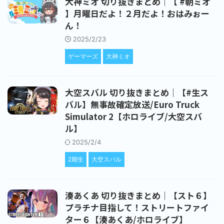
大神ミオ 切り抜きまとめ｜【 #朝ミオ
】月曜日だよ！２月だよ！おはみぉー
ん！
2025/2/23
ゲーマーズ
大神ミオ
大空スバル 切り抜きまとめ｜【#生ス
バル】無事故確定放送/Euro Truck
Simulator 2【ホロライブ/大空スバ
ル】
2025/2/4
2期生
大空スバル
湊あくあ 切り抜きまとめ｜【スト６】
プラチナ目指して！ストリートファイ
ター６【湊あくあ/ホロライブ】