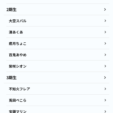
2期生
大空スバル
湊あくあ
癒月ちょこ
百鬼あやめ
紫咲シオン
3期生
不知火フレア
兎田ぺこら
宝鐘マリン