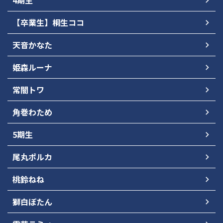
4期生
【卒業生】桐生ココ
天音かなた
姫森ルーナ
常闇トワ
角巻わため
5期生
尾丸ポルカ
桃鈴ねね
獅白ぼたん