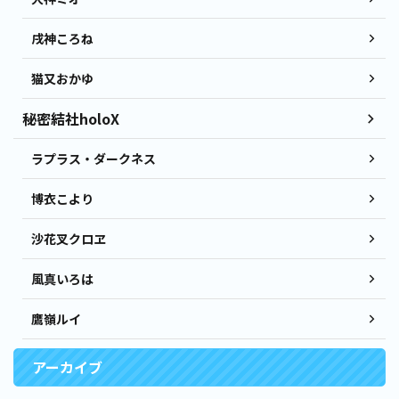
戌神ころね
猫又おかゆ
秘密結社holoX
ラプラス・ダークネス
博衣こより
沙花叉クロヱ
風真いろは
鷹嶺ルイ
アーカイブ