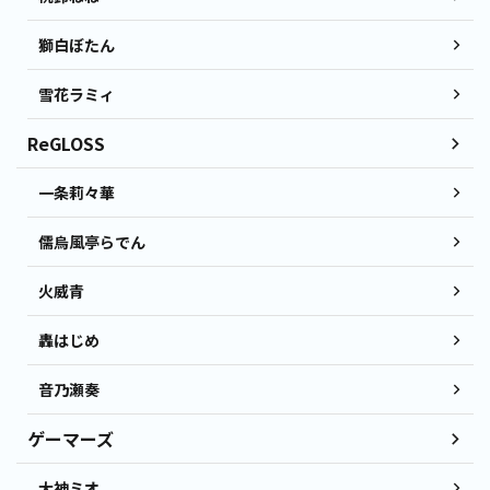
獅白ぼたん
雪花ラミィ
ReGLOSS
一条莉々華
儒烏風亭らでん
火威青
轟はじめ
音乃瀬奏
ゲーマーズ
大神ミオ