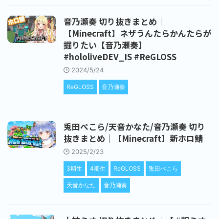
音乃瀬奏 切り抜きまとめ｜
【Minecraft】ネザうんたらかんたらが
掘りたい【音乃瀬奏】
#hololiveDEV_IS #ReGLOSS
2024/5/24
ReGLOSS
音乃瀬奏
兎田ぺこら/天音かなた/音乃瀬奏 切り
抜きまとめ｜【Minecraft】新ホロ鯖
2025/2/23
3期生
4期生
ReGLOSS
兎田ぺこら
天音かなた
音乃瀬奏