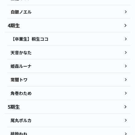
白銀ノエル
4期生
【卒業生】桐生ココ
天音かなた
姫森ルーナ
常闇トワ
角巻わため
5期生
尾丸ポルカ
桃鈴ねね