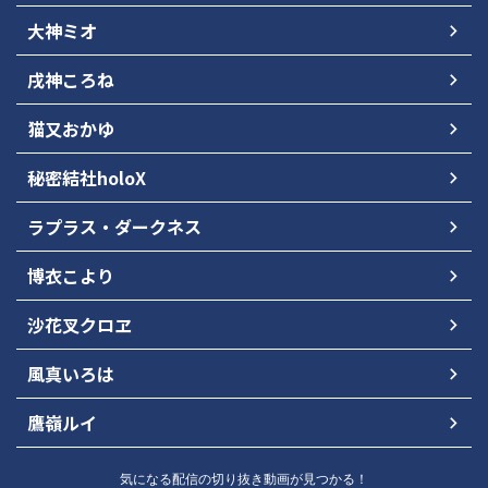
大神ミオ
戌神ころね
猫又おかゆ
秘密結社holoX
ラプラス・ダークネス
博衣こより
沙花叉クロヱ
風真いろは
鷹嶺ルイ
気になる配信の切り抜き動画が見つかる！