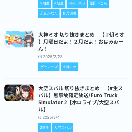
3期生
4期生
ReGLOSS
兎田ぺこら
天音かなた
音乃瀬奏
大神ミオ 切り抜きまとめ｜【 #朝ミオ
】月曜日だよ！２月だよ！おはみぉー
ん！
2025/2/23
ゲーマーズ
大神ミオ
大空スバル 切り抜きまとめ｜【#生ス
バル】無事故確定放送/Euro Truck
Simulator 2【ホロライブ/大空スバ
ル】
2025/2/4
2期生
大空スバル