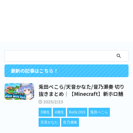
最新の記事はこちら！
兎田ぺこら/天音かなた/音乃瀬奏 切り
抜きまとめ｜【Minecraft】新ホロ鯖
2025/2/23
3期生
4期生
ReGLOSS
兎田ぺこら
天音かなた
音乃瀬奏