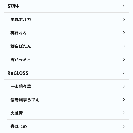
5期生
尾丸ポルカ
桃鈴ねね
獅白ぼたん
雪花ラミィ
ReGLOSS
一条莉々華
儒烏風亭らでん
火威青
轟はじめ