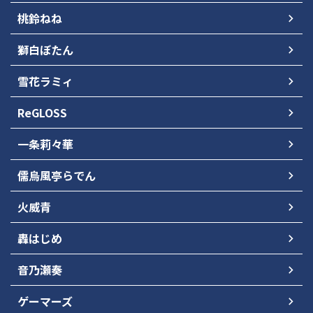
桃鈴ねね
獅白ぼたん
雪花ラミィ
ReGLOSS
一条莉々華
儒烏風亭らでん
火威青
轟はじめ
音乃瀬奏
ゲーマーズ