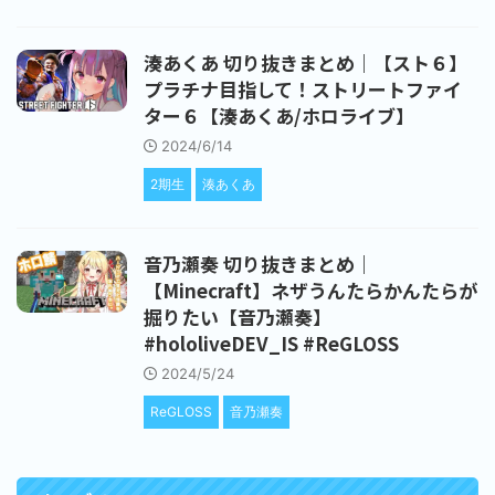
湊あくあ 切り抜きまとめ｜【スト６】
プラチナ目指して！ストリートファイ
ター６【湊あくあ/ホロライブ】
2024/6/14
2期生
湊あくあ
音乃瀬奏 切り抜きまとめ｜
【Minecraft】ネザうんたらかんたらが
掘りたい【音乃瀬奏】
#hololiveDEV_IS #ReGLOSS
2024/5/24
ReGLOSS
音乃瀬奏