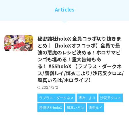
Articles
秘密結社holoX 全員コラボ切り抜きま
とめ｜【holoXオフコラボ】全員で最
強の悪魔のレシピ決める！ホロサマビ
ンゴも埋める！重大告知もあ
る！ #SSholoX 【ラプラス・ダークネ
ス/鷹嶺ルイ/博衣こより/沙花叉クロヱ/
風真いろは/ホロライブ】
2024/3/2
ラプラス・ダークネス
博衣こより
沙花叉クロヱ
秘密結社holoX
風真いろは
鷹嶺ルイ