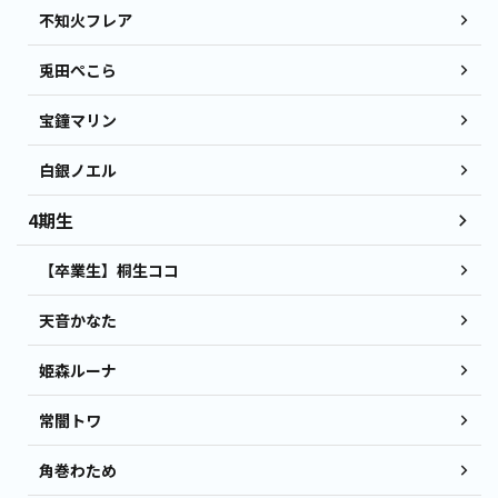
不知火フレア
兎田ぺこら
宝鐘マリン
白銀ノエル
4期生
【卒業生】桐生ココ
天音かなた
姫森ルーナ
常闇トワ
角巻わため