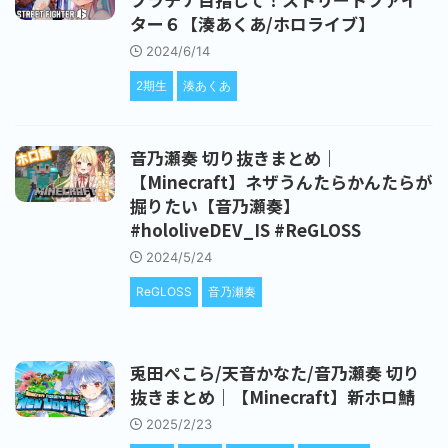
ター６【湊あくあ/ホロライブ】
2024/6/14
2期生
湊あくあ
音乃瀬奏 切り抜きまとめ｜
【Minecraft】ネザうんたらかんたらが
掘りたい【音乃瀬奏】
#hololiveDEV_IS #ReGLOSS
2024/5/24
ReGLOSS
音乃瀬奏
兎田ぺこら/天音かなた/音乃瀬奏 切り
抜きまとめ｜【Minecraft】新ホロ鯖
2025/2/23