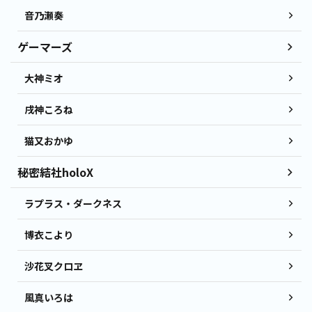
音乃瀬奏
ゲーマーズ
大神ミオ
戌神ころね
猫又おかゆ
秘密結社holoX
ラプラス・ダークネス
博衣こより
沙花叉クロヱ
風真いろは