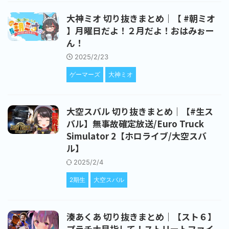
大神ミオ 切り抜きまとめ｜【 #朝ミオ
】月曜日だよ！２月だよ！おはみぉー
ん！
2025/2/23
ゲーマーズ
大神ミオ
大空スバル 切り抜きまとめ｜【#生ス
バル】無事故確定放送/Euro Truck
Simulator 2【ホロライブ/大空スバ
ル】
2025/2/4
2期生
大空スバル
湊あくあ 切り抜きまとめ｜【スト６】
プラチナ目指して！ストリートファイ