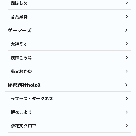
轟はじめ
音乃瀬奏
ゲーマーズ
大神ミオ
戌神ころね
猫又おかゆ
秘密結社holoX
ラプラス・ダークネス
博衣こより
沙花叉クロヱ