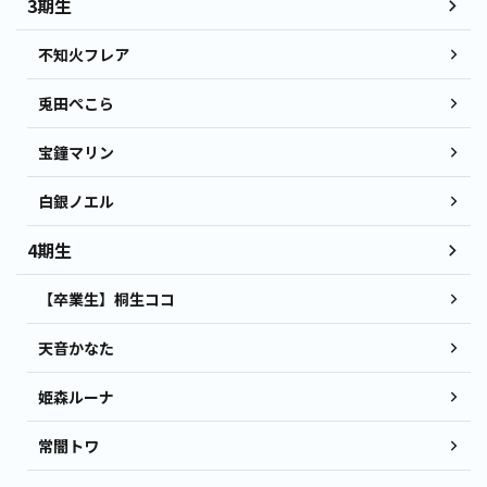
3期生
不知火フレア
兎田ぺこら
宝鐘マリン
白銀ノエル
4期生
【卒業生】桐生ココ
天音かなた
姫森ルーナ
常闇トワ