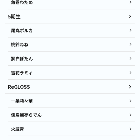
角巻わため
5期生
尾丸ポルカ
桃鈴ねね
獅白ぼたん
雪花ラミィ
ReGLOSS
一条莉々華
儒烏風亭らでん
火威青