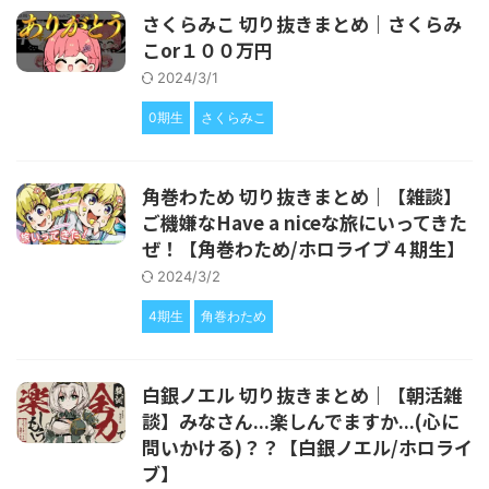
さくらみこ 切り抜きまとめ｜さくらみ
こor１００万円
2024/3/1
0期生
さくらみこ
角巻わため 切り抜きまとめ｜【雑談】
ご機嫌なHave a niceな旅にいってきた
ぜ！【角巻わため/ホロライブ４期生】
2024/3/2
4期生
角巻わため
白銀ノエル 切り抜きまとめ｜【朝活雑
談】みなさん...楽しんでますか...(心に
問いかける)？？【白銀ノエル/ホロライ
ブ】