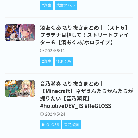
2期生
大空スバル
湊あくあ 切り抜きまとめ｜【スト６】
プラチナ目指して！ストリートファイ
ター６【湊あくあ/ホロライブ】
2024/6/14
2期生
湊あくあ
音乃瀬奏 切り抜きまとめ｜
【Minecraft】ネザうんたらかんたらが
掘りたい【音乃瀬奏】
#hololiveDEV_IS #ReGLOSS
2024/5/24
ReGLOSS
音乃瀬奏