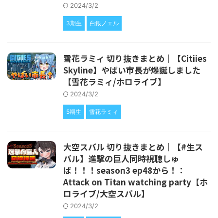
2024/3/2
3期生
白銀ノエル
雪花ラミィ 切り抜きまとめ｜【Citiies
Skyline】やばい市長が爆誕しました
【雪花ラミィ/ホロライブ】
2024/3/2
5期生
雪花ラミィ
大空スバル 切り抜きまとめ｜【#生ス
バル】進撃の巨人同時視聴しゅ
ば！！！season3 ep48から！：
Attack on Titan watching party【ホ
ロライブ/大空スバル】
2024/3/2