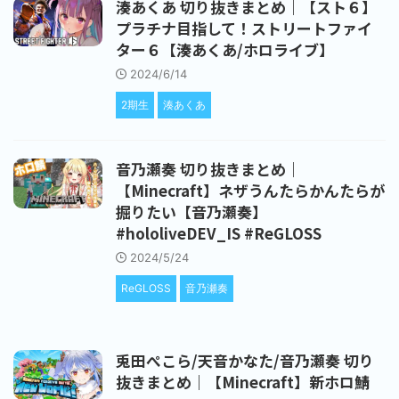
湊あくあ 切り抜きまとめ｜【スト６】
プラチナ目指して！ストリートファイ
ター６【湊あくあ/ホロライブ】
2024/6/14
2期生
湊あくあ
音乃瀬奏 切り抜きまとめ｜
【Minecraft】ネザうんたらかんたらが
掘りたい【音乃瀬奏】
#hololiveDEV_IS #ReGLOSS
2024/5/24
ReGLOSS
音乃瀬奏
兎田ぺこら/天音かなた/音乃瀬奏 切り
抜きまとめ｜【Minecraft】新ホロ鯖