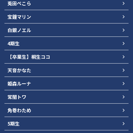
兎田ぺこら
宝鐘マリン
白銀ノエル
4期生
【卒業生】桐生ココ
天音かなた
姫森ルーナ
常闇トワ
角巻わため
5期生