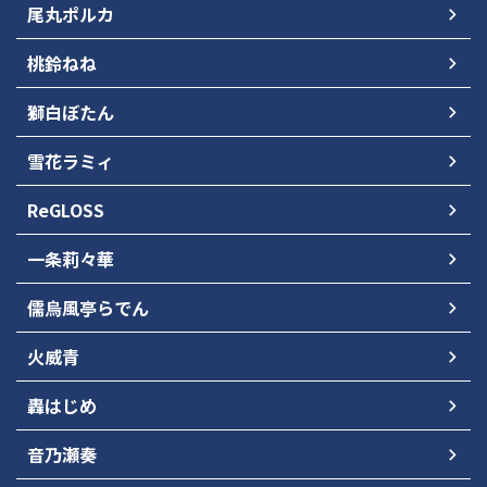
尾丸ポルカ
桃鈴ねね
獅白ぼたん
雪花ラミィ
ReGLOSS
一条莉々華
儒烏風亭らでん
火威青
轟はじめ
音乃瀬奏