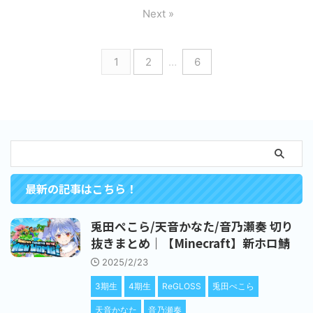
Next »
1
2
…
6
最新の記事はこちら！
兎田ぺこら/天音かなた/音乃瀬奏 切り
抜きまとめ｜【Minecraft】新ホロ鯖
2025/2/23
3期生
4期生
ReGLOSS
兎田ぺこら
天音かなた
音乃瀬奏