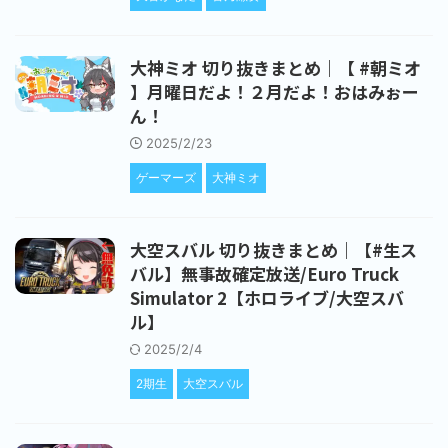
大神ミオ 切り抜きまとめ｜【 #朝ミオ
】月曜日だよ！２月だよ！おはみぉー
ん！
2025/2/23
ゲーマーズ
大神ミオ
大空スバル 切り抜きまとめ｜【#生ス
バル】無事故確定放送/Euro Truck
Simulator 2【ホロライブ/大空スバ
ル】
2025/2/4
2期生
大空スバル