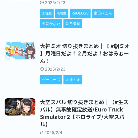
2025/2/23
3期生
4期生
ReGLOSS
兎田ぺこら
天音かなた
音乃瀬奏
大神ミオ 切り抜きまとめ｜【 #朝ミオ
】月曜日だよ！２月だよ！おはみぉー
ん！
2025/2/23
ゲーマーズ
大神ミオ
大空スバル 切り抜きまとめ｜【#生ス
バル】無事故確定放送/Euro Truck
Simulator 2【ホロライブ/大空スバ
ル】
2025/2/4