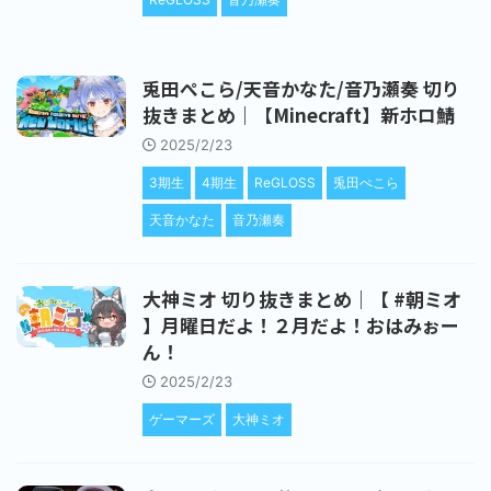
兎田ぺこら/天音かなた/音乃瀬奏 切り
抜きまとめ｜【Minecraft】新ホロ鯖
2025/2/23
3期生
4期生
ReGLOSS
兎田ぺこら
天音かなた
音乃瀬奏
大神ミオ 切り抜きまとめ｜【 #朝ミオ
】月曜日だよ！２月だよ！おはみぉー
ん！
2025/2/23
ゲーマーズ
大神ミオ