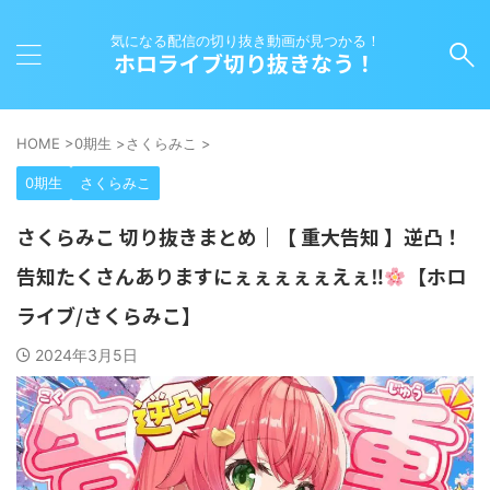
気になる配信の切り抜き動画が見つかる！
ホロライブ切り抜きなう！
HOME
>
0期生
>
さくらみこ
>
0期生
さくらみこ
さくらみこ 切り抜きまとめ｜【 重大告知 】逆凸！
告知たくさんありますにぇぇぇぇぇえぇ‼
【ホロ
ライブ/さくらみこ】
2024年3月5日