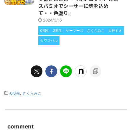
スバミオでシーサーに魂を込め
て・・色塗り。
2024/3/15
0期生
2期生
ゲーマーズ
さくらみこ
大神ミオ
大空スバル
-
0期生
,
さくらみこ
comment