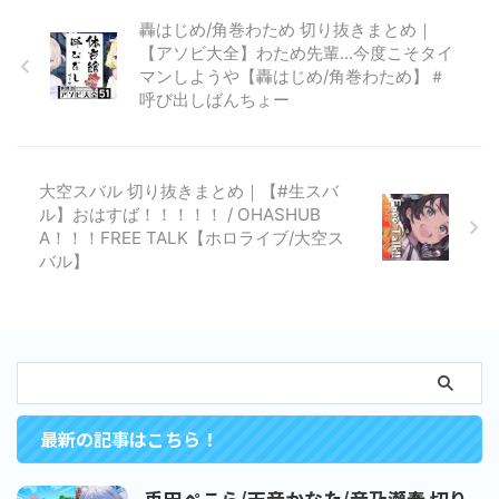
轟はじめ/角巻わため 切り抜きまとめ｜
【アソビ大全】わため先輩...今度こそタイ
マンしようや【轟はじめ/角巻わため】＃
呼び出しばんちょー
大空スバル 切り抜きまとめ｜【#生スバ
ル】おはすば！！！！！ / OHASHUB
A！！！FREE TALK【ホロライブ/大空ス
バル】
最新の記事はこちら！
兎田ぺこら/天音かなた/音乃瀬奏 切り