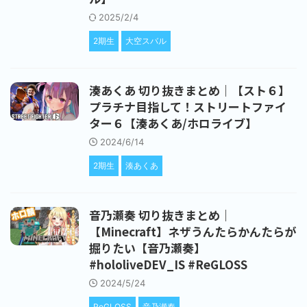
2025/2/4
2期生
大空スバル
湊あくあ 切り抜きまとめ｜【スト６】
プラチナ目指して！ストリートファイ
ター６【湊あくあ/ホロライブ】
2024/6/14
2期生
湊あくあ
音乃瀬奏 切り抜きまとめ｜
【Minecraft】ネザうんたらかんたらが
掘りたい【音乃瀬奏】
#hololiveDEV_IS #ReGLOSS
2024/5/24
ReGLOSS
音乃瀬奏