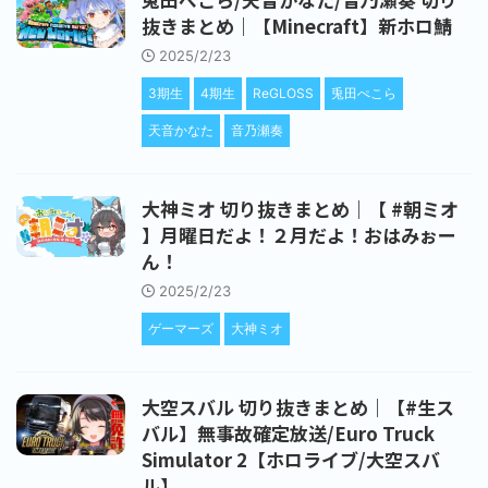
抜きまとめ｜【Minecraft】新ホロ鯖
2025/2/23
3期生
4期生
ReGLOSS
兎田ぺこら
天音かなた
音乃瀬奏
大神ミオ 切り抜きまとめ｜【 #朝ミオ
】月曜日だよ！２月だよ！おはみぉー
ん！
2025/2/23
ゲーマーズ
大神ミオ
大空スバル 切り抜きまとめ｜【#生ス
バル】無事故確定放送/Euro Truck
Simulator 2【ホロライブ/大空スバ
ル】