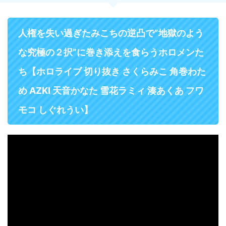
人権を失い過ぎたみこちの逆凸で”地獄のよう
な究極の２択”に巻き添えを食らうホロメンた
ち【ホロライブ 切り抜き さくらみこ 角巻わた
め AZKI 天音かなた 雪花ラミィ 湊あくあ フワ
モコ しぐれうい】