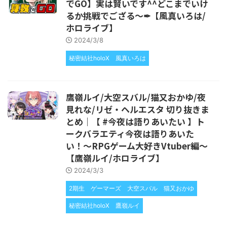
でGO】実は賢いです^^どこまでいけ
るか挑戦でござる～✒【風真いろは/
ホロライブ】
2024/3/8
秘密結社holoX
風真いろは
鷹嶺ルイ/大空スバル/猫又おかゆ/夜
見れな/リゼ・ヘルエスタ 切り抜きま
とめ｜【 #今夜は語りあいたい 】ト
ークバラエティ今夜は語りあいた
い！～RPGゲーム大好きVtuber編～
【鷹嶺ルイ/ホロライブ】
2024/3/3
2期生
ゲーマーズ
大空スバル
猫又おかゆ
秘密結社holoX
鷹嶺ルイ