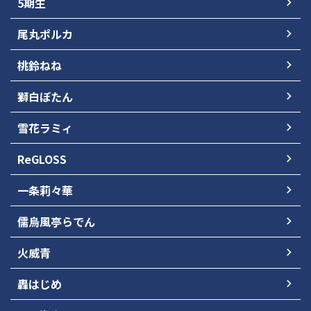
5期生
尾丸ポルカ
桃鈴ねね
獅白ぼたん
雪花ラミィ
ReGLOSS
一条莉々華
儒烏風亭らでん
火威青
轟はじめ