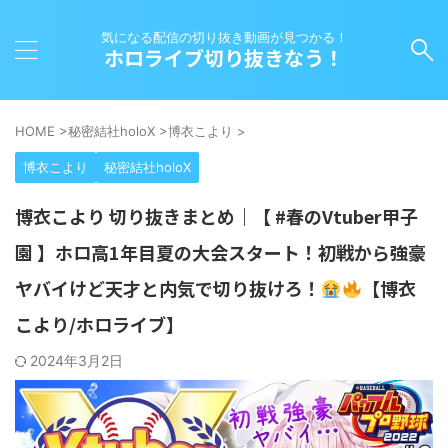
気になる配信の切り抜き動画が見つかる！
ホロライブ切り抜きなう！
HOME
>
秘密結社holoX
>
博衣こより
>
博衣こより
秘密結社holoX
博衣こより 切り抜きまとめ｜【 #春のVtuber甲子
園 】ホロ高1年目夏の大会スタート！初戦から強豪
ヤバイけど天才と内気で切り抜けろ！
【博衣
こより/ホロライブ】
2024年3月2日