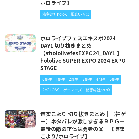
ホロライブ】
秘密結社holoX
風真いろは
ホロライブフェスエキスポ2024
DAY1 切り抜きまとめ｜
【#hololivefesEXPO24_DAY1 】
hololive SUPER EXPO 2024 EXPO
STAGE
0期生
1期生
2期生
3期生
4期生
5期生
ReGLOSS
ゲーマーズ
秘密結社holoX
博衣こより 切り抜きまとめ｜【神ゲ
ー】ネタバレが激しすぎるＲＰＧ―
最後の敵の正体は勇者の父―【博衣
こより/ホロライブ】