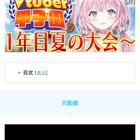
目次
[
表示
]
元動画