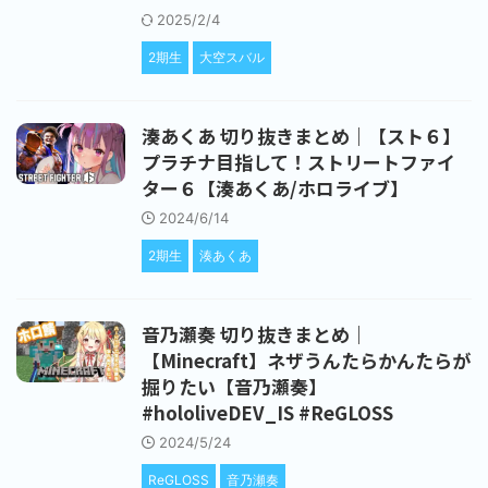
2025/2/4
2期生
大空スバル
湊あくあ 切り抜きまとめ｜【スト６】
プラチナ目指して！ストリートファイ
ター６【湊あくあ/ホロライブ】
2024/6/14
2期生
湊あくあ
音乃瀬奏 切り抜きまとめ｜
【Minecraft】ネザうんたらかんたらが
掘りたい【音乃瀬奏】
#hololiveDEV_IS #ReGLOSS
2024/5/24
ReGLOSS
音乃瀬奏