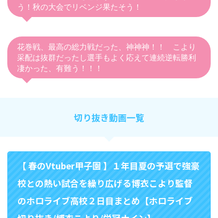
う！秋の大会でリベンジ果たそう！
花巻戦、最高の総力戦だった、神神神！！ こより
采配は抜群だったし選手もよく応えて連続逆転勝利
凄かった、有難う！！！
切り抜き動画一覧
【 春のVtuber甲子園 】１年目夏の予選で強豪
校との熱い試合を繰り広げる博衣こより監督
のホロライブ高校２日目まとめ【ホロライブ