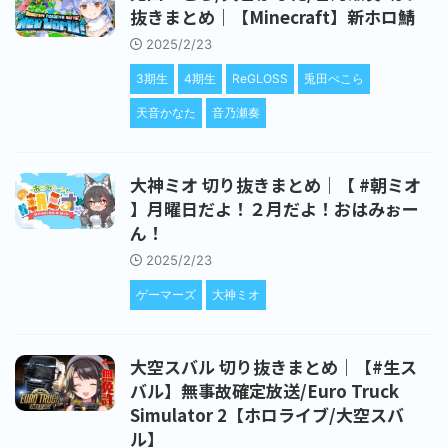
抜きまとめ｜【Minecraft】新ホロ鯖
2025/2/23
3期生
4期生
ReGLOSS
兎田ぺこら
天音かなた
音乃瀬奏
大神ミオ 切り抜きまとめ｜【 #朝ミオ
】月曜日だよ！２月だよ！おはみぉー
ん！
2025/2/23
ゲーマーズ
大神ミオ
大空スバル 切り抜きまとめ｜【#生ス
バル】無事故確定放送/Euro Truck
Simulator 2【ホロライブ/大空スバ
ル】