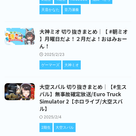
天音かなた
音乃瀬奏
大神ミオ 切り抜きまとめ｜【 #朝ミオ
】月曜日だよ！２月だよ！おはみぉー
ん！
2025/2/23
ゲーマーズ
大神ミオ
大空スバル 切り抜きまとめ｜【#生ス
バル】無事故確定放送/Euro Truck
Simulator 2【ホロライブ/大空スバ
ル】
2025/2/4
2期生
大空スバル