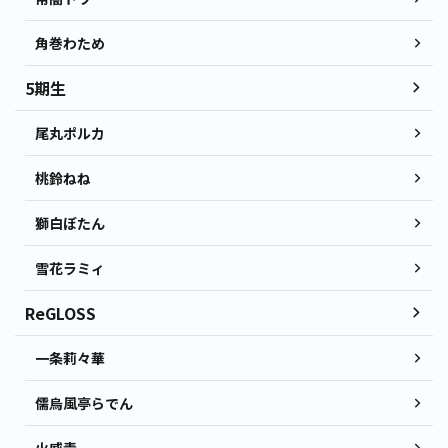
角巻わため
5期生
尾丸ポルカ
桃鈴ねね
獅白ぼたん
雪花ラミィ
ReGLOSS
一条莉々華
儒烏風亭らでん
火威青