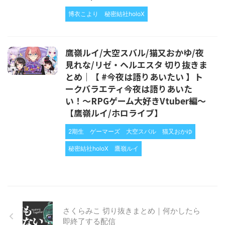
博衣こより
秘密結社holoX
鷹嶺ルイ/大空スバル/猫又おかゆ/夜
見れな/リゼ・ヘルエスタ 切り抜きま
とめ｜【 #今夜は語りあいたい 】ト
ークバラエティ今夜は語りあいた
い！～RPGゲーム大好きVtuber編～
【鷹嶺ルイ/ホロライブ】
2期生
ゲーマーズ
大空スバル
猫又おかゆ
秘密結社holoX
鷹嶺ルイ
さくらみこ 切り抜きまとめ｜何かしたら
即終了する配信