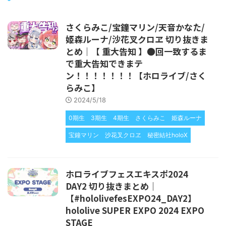
さくらみこ/宝鐘マリン/天音かなた/
姫森ルーナ/沙花叉クロヱ 切り抜きま
とめ｜【 重大告知 】●回一致するま
で重大告知できまテ
ン！！！！！！！【ホロライブ/さく
らみこ】
2024/5/18
0期生
3期生
4期生
さくらみこ
姫森ルーナ
宝鐘マリン
沙花叉クロヱ
秘密結社holoX
ホロライブフェスエキスポ2024
DAY2 切り抜きまとめ｜
【#hololivefesEXPO24_DAY2】
hololive SUPER EXPO 2024 EXPO
STAGE