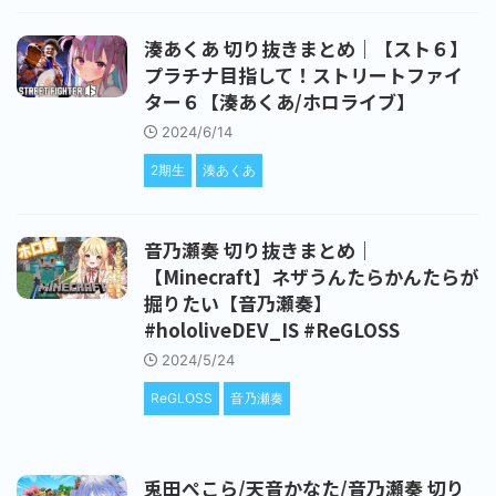
湊あくあ 切り抜きまとめ｜【スト６】
プラチナ目指して！ストリートファイ
ター６【湊あくあ/ホロライブ】
2024/6/14
2期生
湊あくあ
音乃瀬奏 切り抜きまとめ｜
【Minecraft】ネザうんたらかんたらが
掘りたい【音乃瀬奏】
#hololiveDEV_IS #ReGLOSS
2024/5/24
ReGLOSS
音乃瀬奏
兎田ぺこら/天音かなた/音乃瀬奏 切り