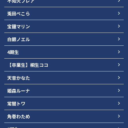
不知火フレア
兎田ぺこら
宝鐘マリン
白銀ノエル
4期生
【卒業生】桐生ココ
天音かなた
姫森ルーナ
常闇トワ
角巻わため