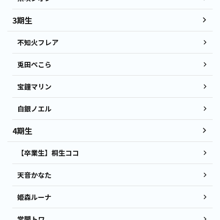
3期生
不知火フレア
兎田ぺこら
宝鐘マリン
白銀ノエル
4期生
【卒業生】桐生ココ
天音かなた
姫森ルーナ
常闇トワ