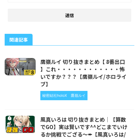
関連記事
鷹嶺ルイ 切り抜きまとめ【 8番出口
】これ・・・・・・・・・・・・怖
いですか？？？【鷹嶺ルイ/ホロライ
ブ】
秘密結社holoX
鷹嶺ルイ
風真いろは 切り抜きまとめ｜【算数
でGO】実は賢いです^^どこまでいけ
るか挑戦でござる～✒【風真いろは/