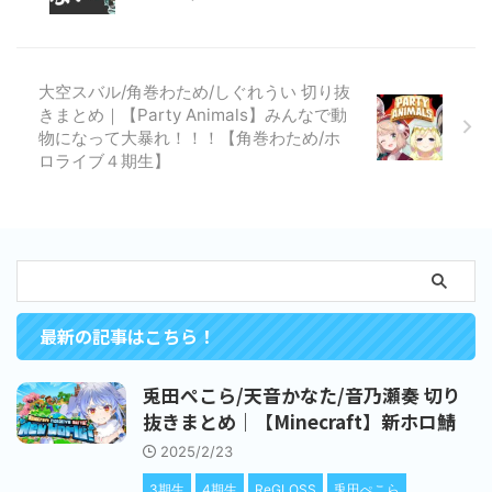
大空スバル/角巻わため/しぐれうい 切り抜
きまとめ｜【Party Animals】みんなで動
物になって大暴れ！！！【角巻わため/ホ
ロライブ４期生】
最新の記事はこちら！
兎田ぺこら/天音かなた/音乃瀬奏 切り
抜きまとめ｜【Minecraft】新ホロ鯖
2025/2/23
3期生
4期生
ReGLOSS
兎田ぺこら