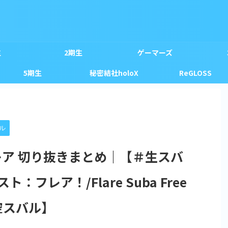
生
2期生
ゲーマーズ
5期生
秘密結社holoX
ReGLOSS
ル
レア 切り抜きまとめ｜【＃生スバ
フレア！/Flare Suba Free
空スバル】