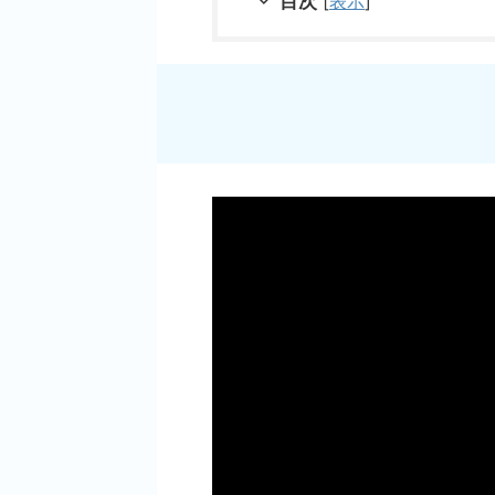
目次
[
表示
]