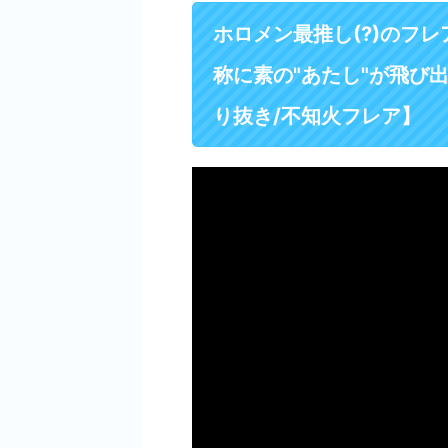
ホロメン最推し(?)のフ
称に素の"あたし"が飛び
り抜き/不知火フレア】