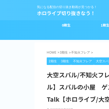
気になる配信の切り抜き動画が見つかる！
ホロライブ切り抜きなう！
0期生
1期
HOME
>
3期生
>
不知火フレア
>
2期生
3期生
不知火フレア
大空スバ
大空スバル/不知火フ
ル】スバルの小屋 ゲスト：
Talk【ホロライブ/大