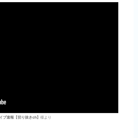
イブ速報【切り抜きch】
様より