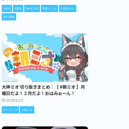
3期生
4期生
ReGLOSS
兎田ぺこら
天音かなた
音乃瀬奏
大神ミオ 切り抜きまとめ｜【 #朝ミオ 】月
曜日だよ！２月だよ！おはみぉーん！
2025/2/23
ゲーマーズ
大神ミオ