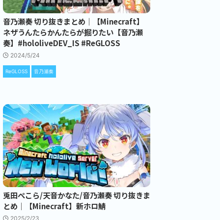
音乃瀬奏 切り抜きまとめ｜【Minecraft】
ネザうんたらかんたらが掘りたい【音乃瀬
奏】#hololiveDEV_IS #ReGLOSS
2024/5/24
ReGLOSS
音乃瀬奏
兎田ぺこら/天音かなた/音乃瀬奏 切り抜きま
とめ｜【Minecraft】新ホロ鯖
2025/2/23