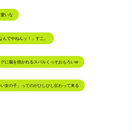
可愛いな
！なんでやねんッ！」すこ。
ングに脳を焼かれるスバルくっそおもろいw
いい女の子」ってのがひしひし伝わって来る