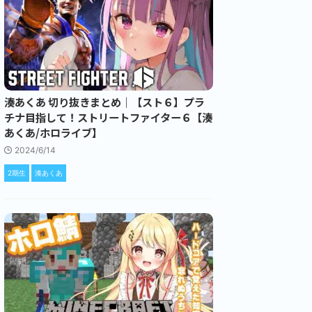
湊あくあ 切り抜きまとめ｜【スト６】プラ
チナ目指して！ストリートファイター６【湊
あくあ/ホロライブ】
2024/6/14
2期生
湊あくあ