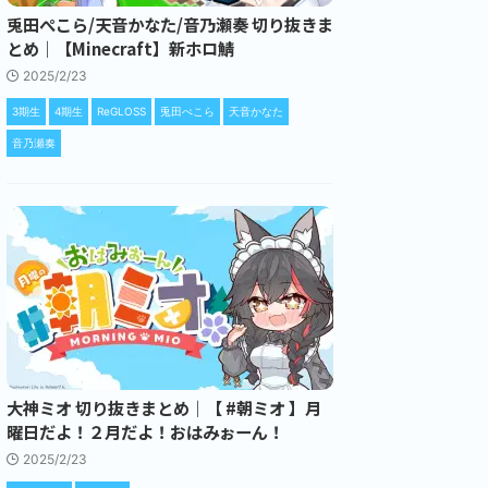
兎田ぺこら/天音かなた/音乃瀬奏 切り抜きま
とめ｜【Minecraft】新ホロ鯖
2025/2/23
3期生
4期生
ReGLOSS
兎田ぺこら
天音かなた
音乃瀬奏
大神ミオ 切り抜きまとめ｜【 #朝ミオ 】月
曜日だよ！２月だよ！おはみぉーん！
2025/2/23