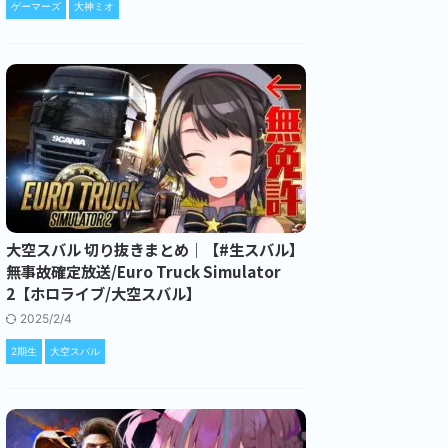
ゲーマーズ
大神ミオ
大空スバル 切り抜きまとめ｜【#生スバル】
無事故確定放送/Euro Truck Simulator
2【ホロライブ/大空スバル】
2025/2/4
2期生
大空スバル