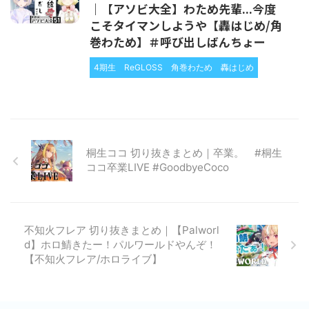
｜【アソビ大全】わため先輩...今度
こそタイマンしようや【轟はじめ/角
巻わため】＃呼び出しばんちょー
4期生
ReGLOSS
角巻わため
轟はじめ
桐生ココ 切り抜きまとめ｜卒業。 #桐生
ココ卒業LIVE #GoodbyeCoco
不知火フレア 切り抜きまとめ｜【Palworl
d】ホロ鯖きたー！パルワールドやんぞ！
【不知火フレア/ホロライブ】