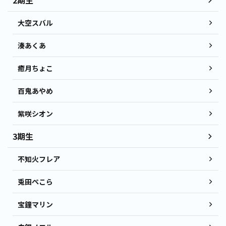
2期生
大空スバル
湊あくあ
癒月ちょこ
百鬼あやめ
紫咲シオン
3期生
不知火フレア
兎田ぺこら
宝鐘マリン