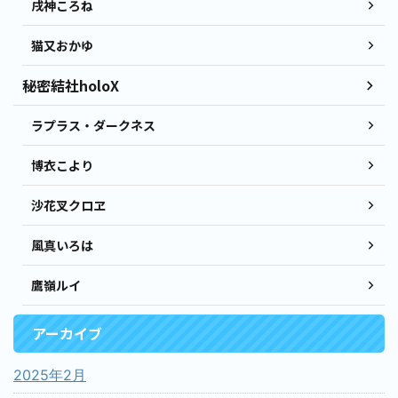
戌神ころね
猫又おかゆ
秘密結社holoX
ラプラス・ダークネス
博衣こより
沙花叉クロヱ
風真いろは
鷹嶺ルイ
アーカイブ
2025年2月