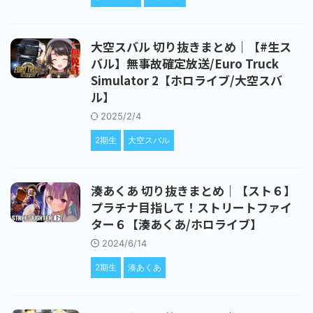
大空スバル 切り抜きまとめ｜【#生ス
バル】無事故確定放送/Euro Truck
Simulator 2【ホロライブ/大空スバ
ル】
2025/2/4
2期生
大空スバル
湊あくあ 切り抜きまとめ｜【スト６】
プラチナ目指して！ストリートファイ
ター６【湊あくあ/ホロライブ】
2024/6/14
2期生
湊あくあ