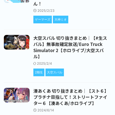
ん！
2025/2/23
ゲーマーズ
大神ミオ
大空スバル 切り抜きまとめ｜【#生ス
バル】無事故確定放送/Euro Truck
Simulator 2【ホロライブ/大空スバ
ル】
2025/2/4
2期生
大空スバル
湊あくあ 切り抜きまとめ｜【スト６】
プラチナ目指して！ストリートファイ
ター６【湊あくあ/ホロライブ】
2024/6/14