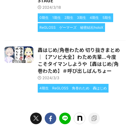
STAGE
2024/3/18
0期生
1期生
2期生
3期生
4期生
5期生
ReGLOSS
ゲーマーズ
秘密結社holoX
轟はじめ/角巻わため 切り抜きまとめ
｜【アソビ大全】わため先輩...今度
こそタイマンしようや【轟はじめ/角
巻わため】＃呼び出しばんちょー
2024/3/3
4期生
ReGLOSS
角巻わため
轟はじめ