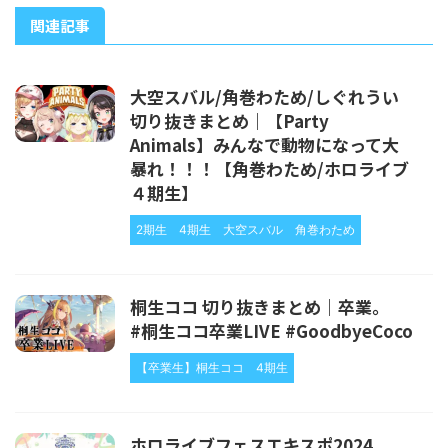
関連記事
大空スバル/角巻わため/しぐれうい
切り抜きまとめ｜【Party
Animals】みんなで動物になって大
暴れ！！！【角巻わため/ホロライブ
４期生】
2期生
4期生
大空スバル
角巻わため
桐生ココ 切り抜きまとめ｜卒業。
#桐生ココ卒業LIVE #GoodbyeCoco
【卒業生】桐生ココ
4期生
ホロライブフェスエキスポ2024