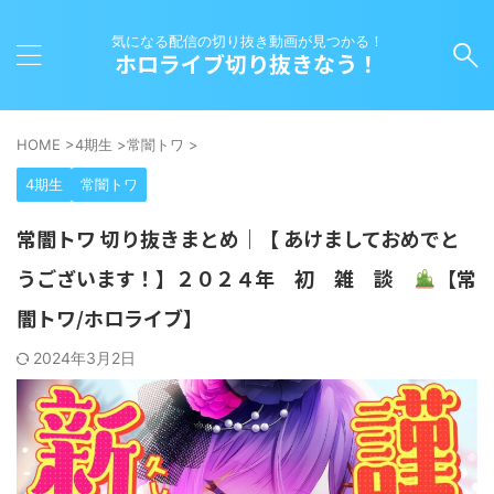
気になる配信の切り抜き動画が見つかる！
ホロライブ切り抜きなう！
HOME
>
4期生
>
常闇トワ
>
4期生
常闇トワ
常闇トワ 切り抜きまとめ｜【 あけましておめでと
うございます！】２０２４年 初 雑 談
【常
闇トワ/ホロライブ】
2024年3月2日