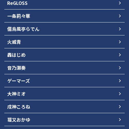
ReGLOSS
一条莉々華
儒烏風亭らでん
火威青
轟はじめ
音乃瀬奏
ゲーマーズ
大神ミオ
戌神ころね
猫又おかゆ