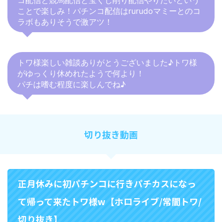
コ配信と競馬配信と宝くじ削り配信やりたいという
ことで楽しみ！パチンコ配信はrurudoマミーとのコ
ラボもありそうで激アツ！
トワ様楽しい雑談ありがとうございました♪トワ様
がゆっくり休めれたようで何より！
パチは嗜む程度に楽しんでね♪
切り抜き動画
正月休みに初パチンコに行きパチカスになっ
て帰って来たトワ様w【ホロライブ/常闇トワ/
切り抜き】