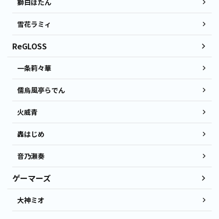
獅白ぼたん
雪花ラミィ
ReGLOSS
一条莉々華
儒烏風亭らでん
火威青
轟はじめ
音乃瀬奏
ゲーマーズ
大神ミオ