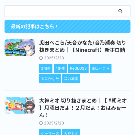
最新の記事はこちら！
兎田ぺこら/天音かなた/音乃瀬奏 切り
抜きまとめ｜【Minecraft】新ホロ鯖
2025/2/23
3期生
4期生
ReGLOSS
兎田ぺこら
天音かなた
音乃瀬奏
大神ミオ 切り抜きまとめ｜【 #朝ミオ
】月曜日だよ！２月だよ！おはみぉー
ん！
2025/2/23
ゲーマーズ
大神ミオ