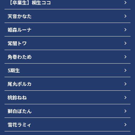
【卒業生】桐生ココ
天音かなた
姫森ルーナ
常闇トワ
角巻わため
5期生
尾丸ポルカ
桃鈴ねね
獅白ぼたん
雪花ラミィ