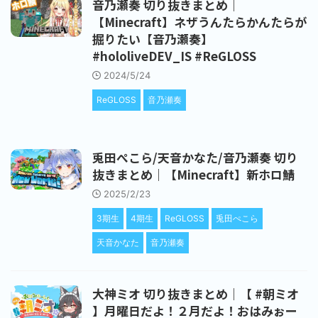
音乃瀬奏 切り抜きまとめ｜
【Minecraft】ネザうんたらかんたらが
掘りたい【音乃瀬奏】
#hololiveDEV_IS #ReGLOSS
2024/5/24
ReGLOSS
音乃瀬奏
兎田ぺこら/天音かなた/音乃瀬奏 切り
抜きまとめ｜【Minecraft】新ホロ鯖
2025/2/23
3期生
4期生
ReGLOSS
兎田ぺこら
天音かなた
音乃瀬奏
大神ミオ 切り抜きまとめ｜【 #朝ミオ
】月曜日だよ！２月だよ！おはみぉー