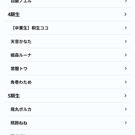
白銀ノエル
4期生
【卒業生】桐生ココ
天音かなた
姫森ルーナ
常闇トワ
角巻わため
5期生
尾丸ポルカ
桃鈴ねね