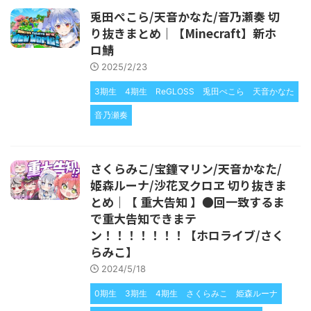
兎田ぺこら/天音かなた/音乃瀬奏 切
り抜きまとめ｜【Minecraft】新ホ
ロ鯖
2025/2/23
3期生
4期生
ReGLOSS
兎田ぺこら
天音かなた
音乃瀬奏
さくらみこ/宝鐘マリン/天音かなた/
姫森ルーナ/沙花叉クロヱ 切り抜きま
とめ｜【 重大告知 】●回一致するま
で重大告知できまテ
ン！！！！！！！【ホロライブ/さく
らみこ】
2024/5/18
0期生
3期生
4期生
さくらみこ
姫森ルーナ