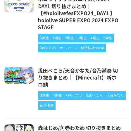
DAY1 切り抜きまとめ｜
【#hololivefesEXPO24_DAY1 】
hololive SUPER EXPO 2024 EXPO
STAGE
0期生
1期生
2期生
3期生
4期生
5期生
ReGLOSS
ゲーマーズ
秘密結社holoX
兎田ぺこら/天音かなた/音乃瀬奏 切
り抜きまとめ｜【Minecraft】新ホ
ロ鯖
3期生
4期生
ReGLOSS
兎田ぺこら
天音かなた
音乃瀬奏
轟はじめ/角巻わため 切り抜きまとめ